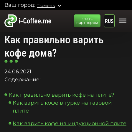
Ваш город:
expand_more
Тюмень
menu
Стать
RUS
партнером
Как правильно варить
кофе дома?
24.06.2021
Содержание:
Как правильно варить кофе на плите?
Как варить кофе в турке на газовой
плите
Как варить кофе на индукционной плите